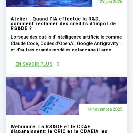
29 juin 2026
Atelier : Quand l’IA effectue la R&D,
comment réclamer des crédits d'impôt de
RS&DE ?
Lorsque des outils d’intelligence artificielle comme
Claude Code, Codex d’OpenAI, Google Antigravity
et d’autres grands modèles de langage (Large
Language Models ou LLM) réalisent une grande
partie du travail de programmation, les entreprises
EN SAVOIR PLUS
peuvent-elles encore réclamer les crédits d’impôt
de RS&DE pour les salaires des développeurs
logiciels qui supervisent désormais l’IA qui génère
le code […]
14 novembre 2025
Webinaire: La RS&DE et le CDAE
disparaissent; le CRIC et le CDAEIA les