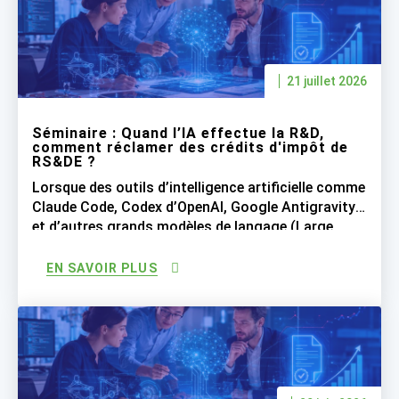
soyons réalistes quant à ce […]
21 juillet 2026
Séminaire : Quand l’IA effectue la R&D,
comment réclamer des crédits d'impôt de
RS&DE ?
Lorsque des outils d’intelligence artificielle comme
Claude Code, Codex d’OpenAI, Google Antigravity
et d’autres grands modèles de langage (Large
Language Models ou LLM) réalisent une grande
partie du travail de programmation, les entreprises
EN SAVOIR PLUS
peuvent-elles encore réclamer les crédits d’impôt
de RS&DE pour les salaires des développeurs
logiciels qui supervisent désormais l’IA qui génère
le code […]