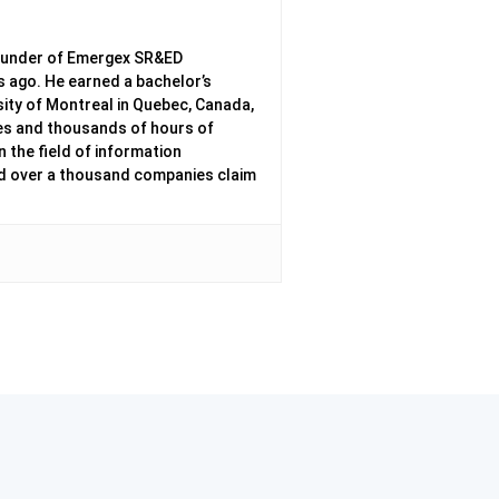
Founder of Emergex SR&ED
s ago. He earned a bachelor’s
ity of Montreal in Quebec, Canada,
ges and thousands of hours of
 the field of information
ed over a thousand companies claim