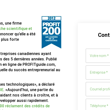
s, une firme
che scientifique et
nnoncer qu’elle a été
Cont
 plus forte
treprises canadiennes ayant
s des 5 dernières années. Publié
on en ligne de PROFITguide.com,
elle du succès entrepreneurial au
ises technologiques», a déclaré
DE
. «Aujourd’hui, une partie du
 aidant nos clients à croître, et à
développer aussi rapidement.
00 réclament des crédits de