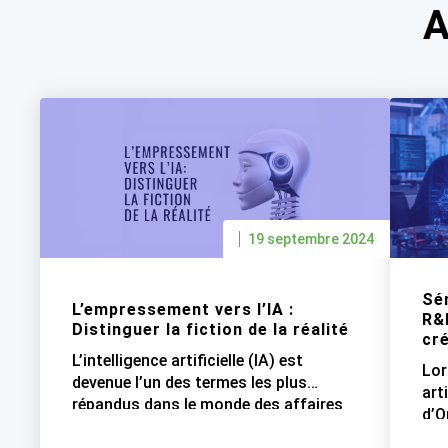
A
19 septembre 2024
Sém
L’empressement vers l’IA :
R&
Distinguer la fiction de la réalité
cr
L’intelligence artificielle (IA) est
Lor
devenue l’un des termes les plus
art
répandus dans le monde des affaires
d’O
aujourd’hui. À travers toutes les
d’a