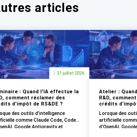
utres articles
21 juillet 2026
inaire : Quand l’IA effectue la
Atelier : Quand
D, comment réclamer des
R&D, comment
édits d'impôt de RS&DE ?
crédits d'imp
sque des outils d’intelligence
Lorsque des outil
ificielle comme Claude Code, Codex
artificielle com
penAI, Google Antigravity et
d’OpenAI, Google
utres grands modèles de langage
d’autres grands