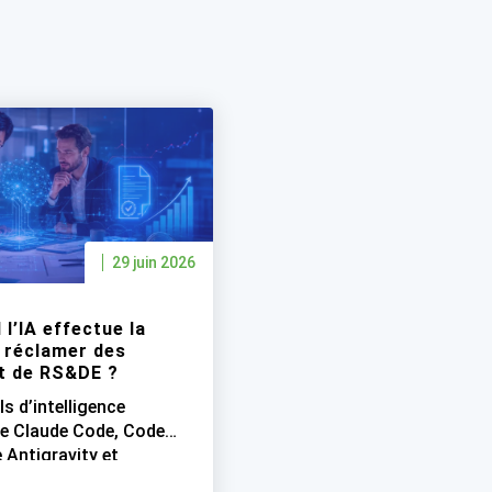
29 juin 2026
 l’IA effectue la
 réclamer des
ôt de RS&DE ?
s d’intelligence
me Claude Code, Codex
 Antigravity et
 modèles de langage