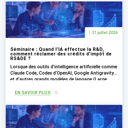
que l’IA soit une technologie révolutionnaire,
soyons réalistes quant à ce […]
21 juillet 2026
Séminaire : Quand l’IA effectue la R&D,
comment réclamer des crédits d'impôt de
RS&DE ?
Lorsque des outils d’intelligence artificielle comme
Claude Code, Codex d’OpenAI, Google Antigravity
et d’autres grands modèles de langage (Large
Language Models ou LLM) réalisent une grande
partie du travail de programmation, les entreprises
EN SAVOIR PLUS
peuvent-elles encore réclamer les crédits d’impôt
de RS&DE pour les salaires des développeurs
logiciels qui supervisent désormais l’IA qui génère
le code […]