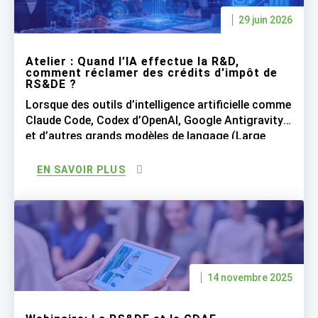
29 juin 2026
Atelier : Quand l’IA effectue la R&D,
comment réclamer des crédits d'impôt de
RS&DE ?
Lorsque des outils d’intelligence artificielle comme
Claude Code, Codex d’OpenAI, Google Antigravity
et d’autres grands modèles de langage (Large
Language Models ou LLM) réalisent une grande
partie du travail de programmation, les entreprises
EN SAVOIR PLUS
peuvent-elles encore réclamer les crédits d’impôt
de RS&DE pour les salaires des développeurs
logiciels qui supervisent désormais l’IA qui génère
le code […]
14 novembre 2025