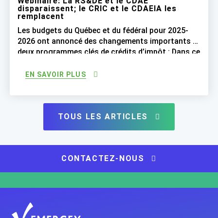
Webinaire: La RS&DE et le CDAE
disparaissent; le CRIC et le CDAEIA les
remplacent
Les budgets du Québec et du fédéral pour 2025-
2026 ont annoncé des changements importants à
deux programmes clés de crédits d’impôt : Dans ce
webinaire, nous aborderons les principales
mesures fiscales introduites et leurs
EN SAVOIR PLUS
répercussions sur la RS&DE et le CDAE : CRIC :
Crédit recherche, innovation et commercialisation
CDAEIA : Crédit au développement des […]
TOUS LES ARTICLES
CONTACTEZ-NOUS