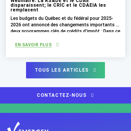
Webinaire: La RS&DE et le CDAE
disparaissent; le CRIC et le CDAEIA les
remplacent
Les budgets du Québec et du fédéral pour 2025-
2026 ont annoncé des changements importants à
deux programmes clés de crédits d’impôt : Dans ce
webinaire, nous aborderons les principales
mesures fiscales introduites et leurs
EN SAVOIR PLUS
répercussions sur la RS&DE et le CDAE : CRIC :
Crédit recherche, innovation et commercialisation
CDAEIA : Crédit au développement des […]
TOUS LES ARTICLES
CONTACTEZ-NOUS