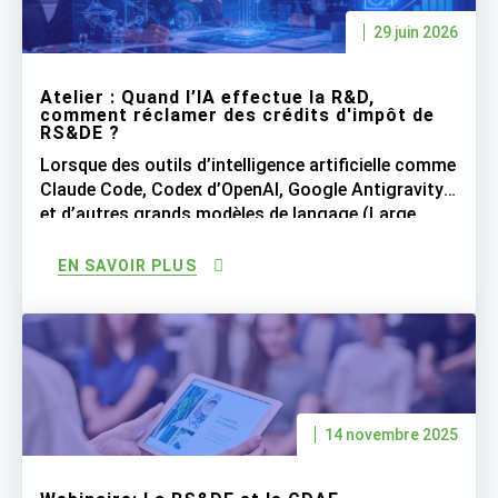
29 juin 2026
Atelier : Quand l’IA effectue la R&D,
comment réclamer des crédits d'impôt de
RS&DE ?
Lorsque des outils d’intelligence artificielle comme
Claude Code, Codex d’OpenAI, Google Antigravity
et d’autres grands modèles de langage (Large
Language Models ou LLM) réalisent une grande
partie du travail de programmation, les entreprises
EN SAVOIR PLUS
peuvent-elles encore réclamer les crédits d’impôt
de RS&DE pour les salaires des développeurs
logiciels qui supervisent désormais l’IA qui génère
le code […]
14 novembre 2025