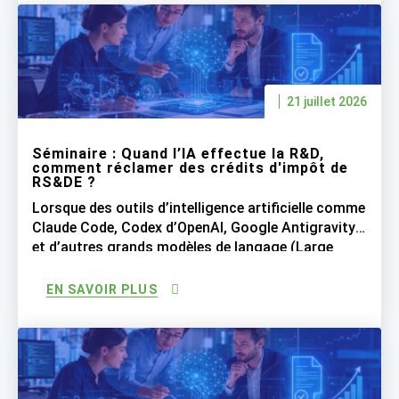
que l’IA soit une technologie révolutionnaire,
soyons réalistes quant à ce […]
21 juillet 2026
Séminaire : Quand l’IA effectue la R&D,
comment réclamer des crédits d'impôt de
RS&DE ?
Lorsque des outils d’intelligence artificielle comme
Claude Code, Codex d’OpenAI, Google Antigravity
et d’autres grands modèles de langage (Large
Language Models ou LLM) réalisent une grande
partie du travail de programmation, les entreprises
EN SAVOIR PLUS
peuvent-elles encore réclamer les crédits d’impôt
de RS&DE pour les salaires des développeurs
logiciels qui supervisent désormais l’IA qui génère
le code […]