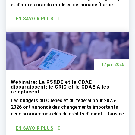
et d’autres grands modèles de langage (Large
Language Models ou LLM) réalisent une grande
partie du travail de programmation, les entreprises
EN SAVOIR PLUS
peuvent-elles encore réclamer les crédits d’impôt
de RS&DE pour les salaires des développeurs
logiciels qui supervisent désormais l’IA qui génère
le code […]
17 juin 2026
Webinaire: La RS&DE et le CDAE
disparaissent; le CRIC et le CDAEIA les
remplacent
Les budgets du Québec et du fédéral pour 2025-
2026 ont annoncé des changements importants à
deux programmes clés de crédits d’impôt : Dans ce
webinaire, nous aborderons les principales
mesures fiscales introduites et leurs
EN SAVOIR PLUS
répercussions sur la RS&DE et le CDAE : CRIC :