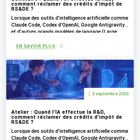
comment réclamer des crédits d'impôt de
RS&DE ?
Lorsque des outils d’intelligence artificielle comme
Claude Code, Codex d’OpenAI, Google Antigravity
et d’autres grands modèles de langage (Large
Language Models ou LLM) réalisent une grande
partie du travail de programmation, les entreprises
EN SAVOIR PLUS
peuvent-elles encore réclamer les crédits d’impôt
de RS&DE pour les salaires des développeurs
logiciels qui supervisent désormais l’IA qui génère
le code […]
3 septembre 2026
Atelier : Quand l’IA effectue la R&D,
comment réclamer des crédits d'impôt de
RS&DE ?
Lorsque des outils d’intelligence artificielle comme
Claude Code, Codex d’OpenAI, Google Antigravity