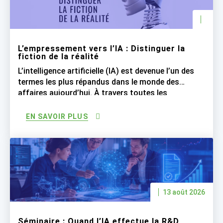
L’empressement vers l’IA : Distinguer la
fiction de la réalité
L’intelligence artificielle (IA) est devenue l’un des
termes les plus répandus dans le monde des
affaires aujourd’hui. À travers toutes les
industries, les entreprises se sont empressées à
déclarer que leurs processus sont « basés sur l’IA
EN SAVOIR PLUS
», engendrant ainsi des attentes irréalistes. Bien
que l’IA soit une technologie révolutionnaire,
soyons réalistes quant à ce […]
13 août 2026
Séminaire : Quand l’IA effectue la R&D,